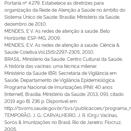
Portaria nº 4.279. Estabelece as diretrizes para
organização da Rede de Atenção à Saúde no âmbito do
Sistema Único de Saúde. Brasília: Ministério da Saúde,
dezembro de 2010.
MENDES, E V. As redes de atenção à saúde. Belo
Horizonte: ESP-MG, 2009.
MENDES, E.V. As redes de atenção à saúde. Ciência &
Saúde Coletiva.Vol.15(5):2297-2305, 2010.
BRASIL. Ministério da Saúde. Centro Cultural da Saúde.
A história das vacinas: uma técnica milenar.
Ministério da Saúde (BR). Secretaria de Vigilância em
Saúde. Departamento de Vigilância Epidemiológica.
Programa Nacional de Imunizações (PNI): 40 anos
[Internet]. Brasília: Ministério da Saúde; 2013, 091; citado
2019 ago 8]. 236 p. Disponível em:
http://bvsms.saude.gov.br/bvs/publicacoes/programa_n
TEMPORÃO, J. G.; CARVALHEIRO, J. R. (Org.). Vacinas,
Soros & Imunizações no Brasil. Rio de Janeiro: Fiocruz,
2005.