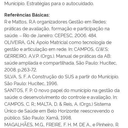
Município. Estratégias para o autocuidado.
Referências Básicas:
R e Mattos, R.A organizadores Gestão em Redes:
práticas de avaliação, formação e participação na
saúde. – Rio de Janeiro: CEPESC, 2006. 484.
OLIVEIRA, G.N. Apoio Matricial como tecnologia de
gestão e articulação em rede. In: CAMPOS, G.W.S;
GERREIRO, A.V.P. (Orgs.). Manual de práticas da AB:
saúde ampliada e compartilhada. São Paulo: Hucitec,
2008. p.263-72.
SILVA, S. F. A Construção do SUS a partir do Município.
São Paulo: Hucitec, 1996.
SANTOS, F. P. O novo papel do município na gestão da
saúde: o desenvolvimento do controle e avaliação. In:
CAMPOS, C. R.; MALTA, D. & Reis, A. (Orgs.) Sistema
Único de Saúde em Belo Horizonte: reescrevendo o
público. São Paulo: Xamã, 1998.
MAGALHÃES, M.G., FREIRE, F. H. M. DE A., e Pinheiro, R.