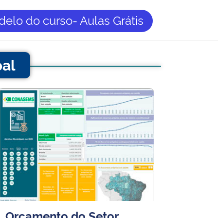
elo do curso- Aulas Grátis
pal
Orçamento do Setor